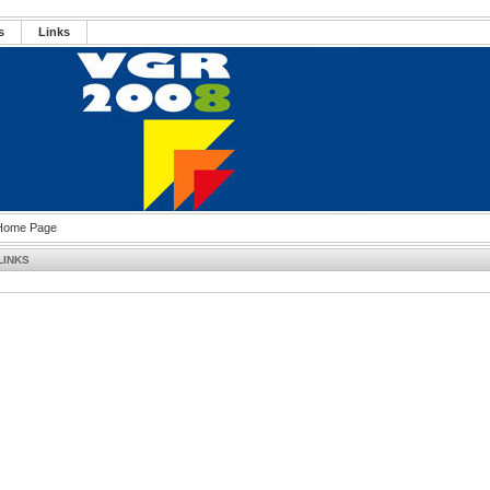
s
Links
Home Page
LINKS