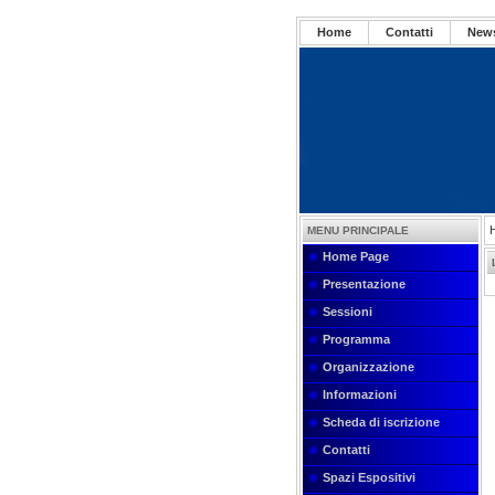
Home
Contatti
New
MENU PRINCIPALE
Home Page
Presentazione
Sessioni
Programma
Organizzazione
Informazioni
Scheda di iscrizione
Contatti
Spazi Espositivi