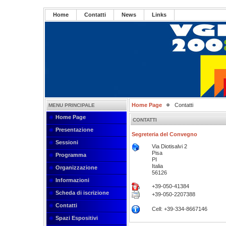
Home
Contatti
News
Links
Home Page
Contatti
MENU PRINCIPALE
Home Page
CONTATTI
Presentazione
Segreteria del Convegno
Sessioni
Via Diotisalvi 2
Pisa
Programma
PI
Italia
Organizzazione
56126
Informazioni
+39-050-41384
Scheda di iscrizione
+39-050-2207388
Contatti
Cell: +39-334-8667146
Spazi Espositivi